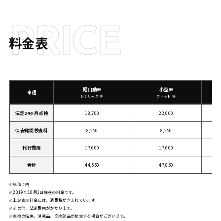
PRICE
料金表
軽自動車
小型車
車種
Nシリーズ 等
フィット 等
法定24ヶ月点検
18,700
22,000
保安確認検査料
8,250
8,250
代行費用
17,600
17,600
合計
44,550
47,850
単位：円
2019年10月1日現在の料金です。
上記表示料金には、消費税が含まれています。
その他、法定費用がかかります。
点検の結果、消耗品、交換部品が発生する場合がございます。