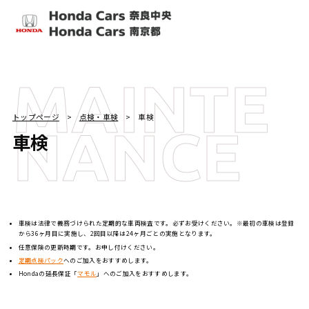
MAINTE
トップページ
点検・車検
車検
NANCE
車検
車検は法律で義務づけられた定期的な車両検査です。必ずお受けください。※最初の車検は登録
から36ヶ月目に実施し、2回目以降は24ヶ月ごとの実施となります。
任意保険の更新時期です。お申し付けください。
定期点検パック
へのご加入をおすすめします。
Hondaの延長保証「
マモル
」へのご加入をおすすめします。