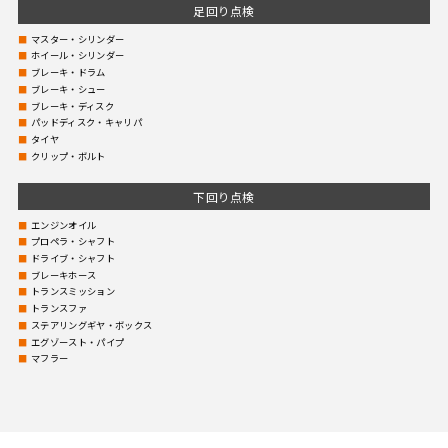
足回り点検
マスター・シリンダー
ホイール・シリンダー
ブレーキ・ドラム
ブレーキ・シュー
ブレーキ・ディスク
パッドディスク・キャリパ
タイヤ
クリップ・ボルト
下回り点検
エンジンオイル
プロペラ・シャフト
ドライブ・シャフト
ブレーキホース
トランスミッション
トランスファ
ステアリングギヤ・ボックス
エグゾースト・パイプ
マフラー