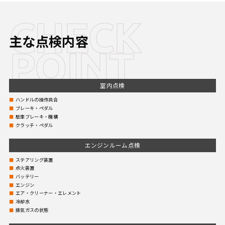
CHECK
主な点検内容
POINT
室内点検
ハンドルの操作具合
ブレーキ・ペダル
駐車ブレーキ・機構
クラッチ・ペダル
エンジンルーム点検
ステアリング装置
点火装置
バッテリー
エンジン
エア・クリーナー・エレメント
冷却水
排気ガスの状態