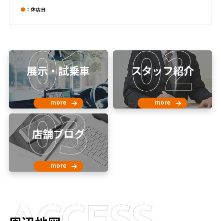
●
：休店日
01
02
展示・試乗車
スタッフ紹介
more
more
03
店舗ブログ
more
ACCESS