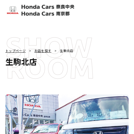
SHOW
トップページ
お店を探す
生駒北店
ROOM
生駒北店