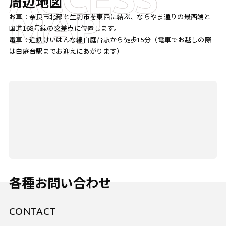
周辺地図
MAP
お車：奈良市北部と生駒市を東西に結ぶ、ならやま通りの最西端と
国道168号線の交差点に位置します。
電車：近鉄けいはんな線白庭台駅から徒歩15分（電車でお越しの際
は白庭台駅までお迎えにあがります）
各種お問い合わせ
CONTACT