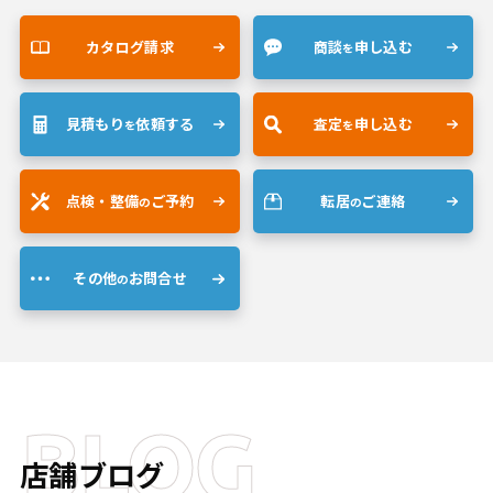
カタログ請求
商談
申し込む
を
見積もり
依頼する
査定
申し込む
を
を
点検・整備
ご予約
転居
ご連絡
の
の
その他
お問合せ
の
BLOG
店舗ブログ