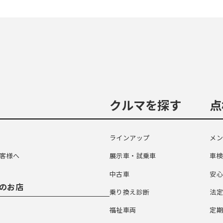
クルマを探す
点
ラインアップ
メン
客様へ
展示車・試乗車
車
中古車
安
のお店
乗り換え診断
法定
福祉車両
定