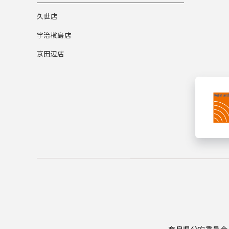
久世店
宇治槇島店
京田辺店