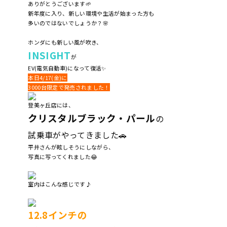
ありがとうございます🌱
新年度に入り、新しい環境や生活が始まった方も
多いのではないでしょうか？🌸
ホンダにも新しい風が吹き、
INSIGHT
が
EV(電気自動車)になって復活✨
本日4/17(金)に
3000台限定で発売されました！
登美ヶ丘店には、
クリスタルブラック・パール
の
試乗車がやってきました🚗
平井さんが眩しそうにしながら、
写真に写ってくれました😂
室内はこんな感じです♪
12.8インチの