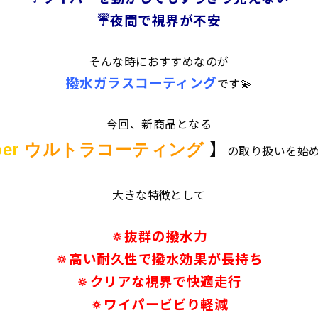
☔夜間で視界が不安
そんな時におすすめなのが
撥水ガラスコーティング
です💫
今回、新商品となる
】
per
ウルトラコーティング
の取り扱いを始め
大きな特徴として
🔅抜群の撥水力
🔅高い耐久性で撥水効果が長持ち
🔅クリアな視界で快適走行
🔅ワイパービビり軽減