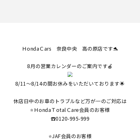
ＨondaＣars 奈良中央 高の原店です🐬
8月の営業カレンダーのご案内です🍎
8/11～8/14の間お休みをいただいております🌟
休店日中のお車のトラブルなど万が一のご対応は
⭐ＨondaＴotalＣare会員のお客様
☎️0120-995-999
⭐JAF会員のお客様